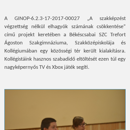
A GINOP-6.2.3-17-2017-00027 „A szakképzést
végzettség nélkül elhagyók számának csökkentése”
című projekt keretében a Békéscsabai SZC Trefort
Ágoston Szakgimnáziuma, Szakközépiskolája és
Kollégiumában egy közösségi tér került kialakításra.
Kollégistáink hasznos szabadidő eltöltését ezen túl egy
nagyképernyős TV és Xbox játék segíti.