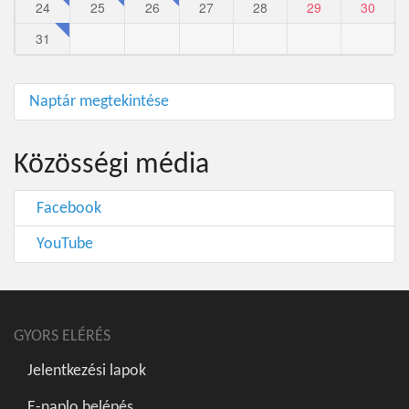
24
25
26
27
28
29
30
31
Naptár megtekintése
Közösségi média
Facebook
YouTube
GYORS ELÉRÉS
Jelentkezési lapok
E-naplo belépés