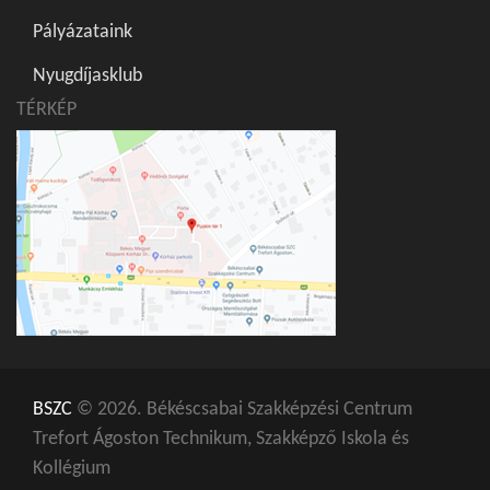
Pályázataink
Nyugdíjasklub
TÉRKÉP
BSZC
© 2026. Békéscsabai Szakképzési Centrum
Trefort Ágoston Technikum, Szakképző Iskola és
Kollégium