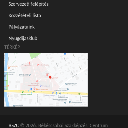
Szervezeti felépítés
Közzétételi lista
Pályázataink
Nyugdíjasklub
TÉRKÉP
BSZC
© 2026. Békéscsabai Szakképzési Centrum