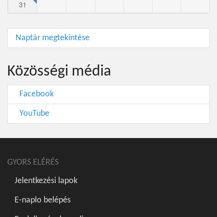
31
Naptár megtekintése
Közösségi média
Facebook
YouTube
GYORS ELÉRÉS
Jelentkezési lapok
E-naplo belépés