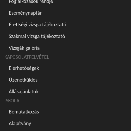
Foglalkozások rendje
Eseménynaptár
Érettségi vizsga tájékoztató
Szakmai vizsga tájékoztató
Vizsgák galéria
KAPCSOLATFELVÉTEL
Elérhetőségek
Üzenetküldés
Állásajánlatok
ISKOLA
Bemutatkozás
Alapítvány