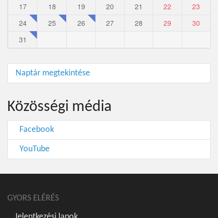
17
18
19
20
21
22
23
24
25
26
27
28
29
30
31
Naptár megtekintése
Közösségi média
Facebook
YouTube
GYORS ELÉRÉS
Jelentkezési lapok