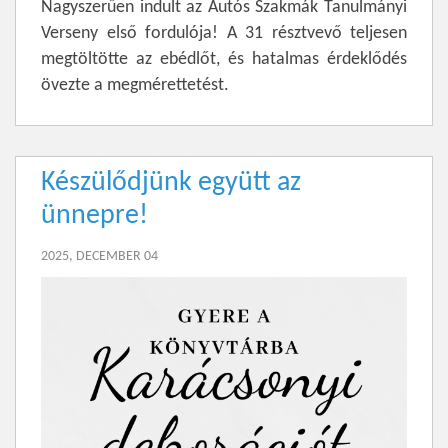
Nagyszerűen indult az Autós Szakmák Tanulmányi
Verseny első fordulója! A 31 résztvevő teljesen
megtöltötte az ebédlőt, és hatalmas érdeklődés
övezte a megmérettetést.
Készülődjünk együtt az
ünnepre!
2025, DECEMBER 04