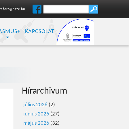
refort@bszc.hu
ASMUS+
KAPCSOLAT
Hírarchivum
július 2026
(2)
június 2026
(27)
május 2026
(32)