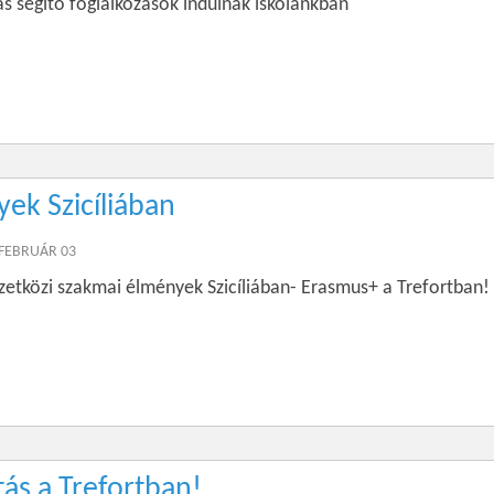
s segítő foglalkozások indulnak iskolánkban
ek Szicíliában
 FEBRUÁR 03
etközi szakmai élmények Szicíliában- Erasmus+ a Trefortban!
ás a Trefortban!