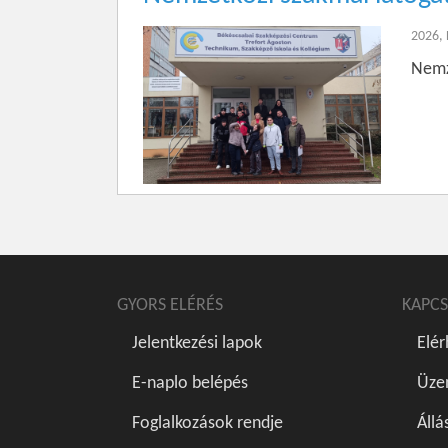
2026,
Nemz
GYORS ELÉRÉS
KAPCS
Jelentkezési lapok
Elé
E-naplo belépés
Üze
Foglalkozások rendje
Állá