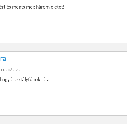
vért és ments meg három életet!
ra
 FEBRUÁR 25
hagyó osztályfőnöki óra