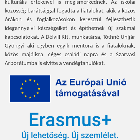
kulturális értékeivel is megismerkednek. Az iskolai
közösség barátsággal fogadta a fiatalokat, akik a közös
órákon és foglalkozásokon keresztül fejleszthetik
idegennyelvi készségeiket és építhetnek új szakmai
kapcsolatokat. A Délvill Kft. munkatársa, Tóthné Uhljár
Gyöngyi aki egyben egyik mentora is a fiataloknak,
közös majálisra, céges családi napra és a Szarvasi
Arborétumba is elvitte a vendégtanulókat.