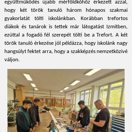
együttműködés újabb mérföldkőhöz érkezett azzal,
hogy két török tanuló három hónapos szakmai
gyakorlatát tölti iskolánkban. Korábban t
refortos
diákok és tanárok is tettek már látogatást Izmitben
,
ezúttal a fogadó fél szerepét tölti be a Trefort. A két
török tanuló érkezése jól példázza, hogy iskolánk nagy
hangsúlyt fektet arra, hogy a
szakképzés nemzetközivé
vál
jon.