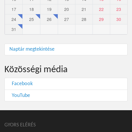
17
18
19
20
21
22
23
24
25
26
27
28
29
30
31
Naptár megtekintése
Közösségi média
Facebook
YouTube
GYORS ELÉRÉS