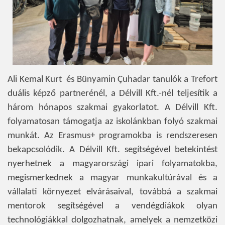
Ali Kemal Kurt és Bünyamin Çuhadar tanulók a Trefort
duális képző partnerénél, a Délvill Kft.-nél teljesítik a
három hónapos szakmai gyakorlatot. A Délvill Kft.
folyamatosan támogatja az iskolánkban folyó szakmai
munkát. Az Erasmus+ programokba is rendszeresen
bekapcsolódik. A Délvill Kft. segítségével betekintést
nyerhetnek a magyarországi ipari folyamatokba,
megismerkednek a magyar munkakultúrával és a
vállalati környezet elvárásaival, továbbá a szakmai
mentorok segítségével a vendégdiákok olyan
technológiákkal dolgozhatnak, amelyek a nemzetközi