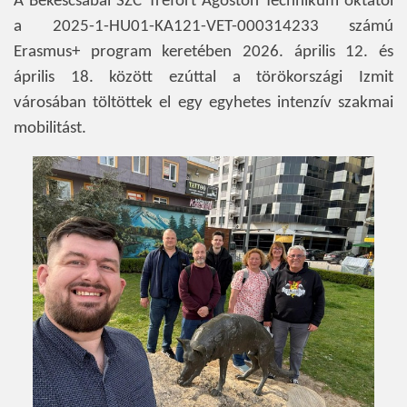
A Békéscsabai SZC Trefort Ágoston Technikum oktatói
a 2025-1-HU01-KA121-VET-000314233 számú
Erasmus+ program keretében 2026. április 12. és
április 18. között ezúttal a törökországi Izmit
városában töltöttek el egy egyhetes intenzív szakmai
mobilitást.