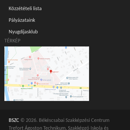
Közzétételi lista
Pályázataink
Nyugdíjasklub
TÉRKÉP
BSZC
© 2026. Békéscsabai Szakképzési Centrum
Trefort Ágoston Technikum, Szakképző Iskola és