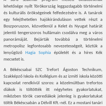
lehetősége nyílt Törökország leggazdagabb történelmi
és kulturális örökségeinek felfedezésére is. A tanárok
egy felejthetetlen hajókiránduláson vettek részt a
Boszporuszon, közvetlenül a Kelet és Nyugat határát
jelentő tengerszoros hullámain csodálva meg a város
panorámáját. Bejárták továbbá a történelmi
metropolisz legfontosabb nevezetességeit, köztük a
lenyűgöző
Hagia Sophia
épületét és a híres Kék
mecsetet is.
A Békéscsabai SZC Trefort Ágoston Technikum,
Szakképző Iskola és Kollégium és az izmiti iskola közötti
kapcsolat rendkívül szoros: a közelmúltban trefortos
diákok is töltötték itt négyhetes gyakorlatukat,
miközben török cserediákok jelenleg is gyakorlatukat
töltik Békéscsabán a Délvill Kft.-nél. Ez a mostani tanári