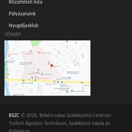
Közzétételi lista
Pályázataink
Nyugdíjasklub
TÉRKÉP
BSZC
© 2026. Békéscsabai Szakképzési Centrum
Trefort Ágoston Technikum, Szakképző Iskola és
Kollégium