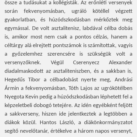
össze a tudásukat a kollégisták. Az erőnléti versenyek
során fekvenyomásban, ugráló kötéllel végzett
gyakorlatban, és húzódszkodásban mérkőztek meg
egymással. De volt asztalitenisz, labdával célba dobás
is, amikor most nem csak a pontos célzás, hanem a
céltárgy alá elrejtett pontszámok is számítottak, vagyis
a győzelemhez szerencsére is szükségük volt a
versenyzőknek. Végül Cserenyecz Alexander
diadalmaskodott az asztaliteniszben, és a sakkban is,
Hegedűs Tibor a célbadobást nyerte meg, Andrási
Ármin a fekvenyomásban, Tóth Lajos az ugrókötélben
Nyegota Kevin pedig a húzódszkodásban léphetett fel a
képzeletbeli dobogó tetejére. Az idén egyébként feljött
a sakkverseny, hiszen ide jelentkeztek a legtöbben a
diákok közül. Hantos László, a diákönkormányzatot
segítő nevelőtanár, értékelve a három napos versenyt,