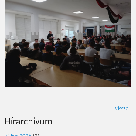
vissza
Hírarchivum