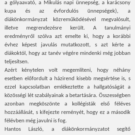
a gólyaavató, a Mikulás napi ünnepség, a karácsony
kupa és az évfordulós ünnepségek), a
diákönkormányzat közreműködésével megvalósult,
illetve megrendezésre került. A tanulmányi
eredményről szólva azt emelte ki, hogy a korábbi
évhez képest javulás mutatkozott, s azt kérte a
diákoktól, hogy az tanév végére mindenki még jobban
teljesítsen.
Azért kénytelen volt megemlíteni, hogy néhány
esetben előfordult a házirend kisebb megsértése is, s
ezzel kapcsolatban emlékeztette a hallgatóságát a
közösségi lét szabályainak a betartására. Összességben
azonban megköszönte a kollégisták első féléves
hozzáállását, s kifejezte reményét, hogy ez a második
félévben még javulni is fog.
Hantos László, a diákönkormányzatot segítő