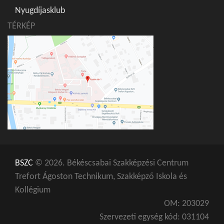
Nyugdíjasklub
TÉRKÉP
BSZC
© 2026. Békéscsabai Szakképzési Centrum
Trefort Ágoston Technikum, Szakképző Iskola és
Kollégium
OM: 203029
Szervezeti egység kód: 031104