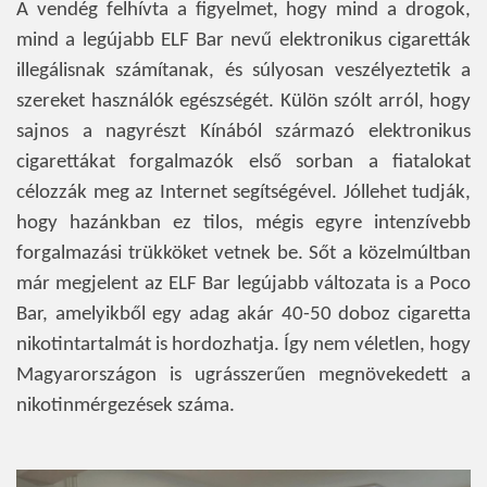
A vendég felhívta a figyelmet, hogy mind a drogok,
mind a legújabb ELF Bar nevű elektronikus cigaretták
illegálisnak számítanak, és súlyosan veszélyeztetik a
szereket használók egészségét. Külön szólt arról, hogy
sajnos a nagyrészt Kínából származó elektronikus
cigarettákat forgalmazók első sorban a fiatalokat
célozzák meg az Internet segítségével. Jóllehet tudják,
hogy hazánkban ez tilos, mégis egyre intenzívebb
forgalmazási trükköket vetnek be. Sőt a közelmúltban
már megjelent az ELF Bar legújabb változata is a Poco
Bar, amelyikből egy adag akár 40-50 doboz cigaretta
nikotintartalmát is hordozhatja. Így nem véletlen, hogy
Magyarországon is ugrásszerűen megnövekedett a
nikotinmérgezések száma.