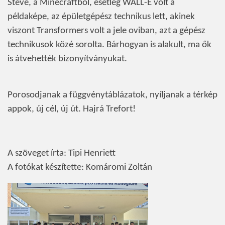
Steve, a Minecraftból, esetleg WALL-E volt a
példaképe, az épületgépész technikus lett, akinek
viszont Transformers volt a jele oviban, azt a gépész
technikusok közé sorolta. Bárhogyan is alakult, ma ők
is átvehették bizonyítványukat.
Porosodjanak a függvénytáblázatok, nyíljanak a térkép
appok, új cél, új út. Hajrá Trefort!
A szöveget írta: Tipi Henriett
A fotókat készítette: Komáromi Zoltán