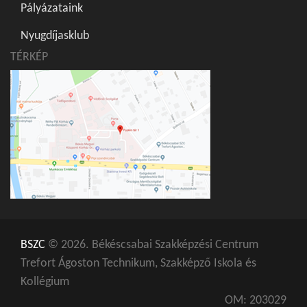
Pályázataink
Nyugdíjasklub
TÉRKÉP
BSZC
© 2026. Békéscsabai Szakképzési Centrum
Trefort Ágoston Technikum, Szakképző Iskola és
Kollégium
OM: 203029