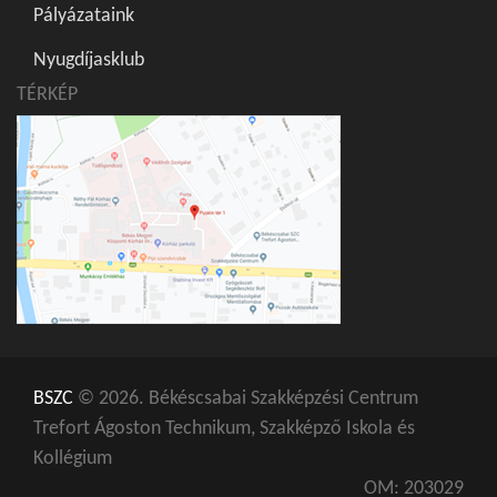
Pályázataink
Nyugdíjasklub
TÉRKÉP
BSZC
© 2026. Békéscsabai Szakképzési Centrum
Trefort Ágoston Technikum, Szakképző Iskola és
Kollégium
OM: 203029