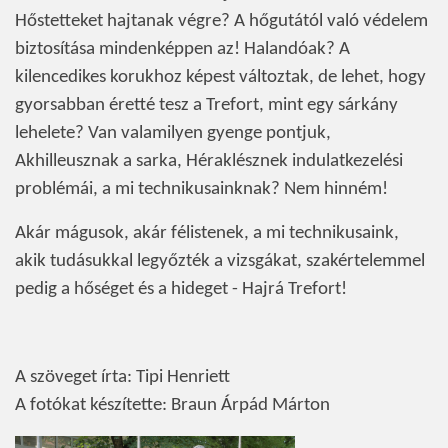
Hőstetteket hajtanak végre? A hőgutától való védelem
biztosítása mindenképpen az! Halandóak? A
kilencedikes korukhoz képest változtak, de lehet, hogy
gyorsabban éretté tesz a Trefort, mint egy sárkány
lehelete? Van valamilyen gyenge pontjuk,
Akhilleusznak a sarka, Héraklésznek indulatkezelési
problémái, a mi technikusainknak? Nem hinném!
Akár mágusok, akár félistenek, a mi technikusaink,
akik tudásukkal legyőzték a vizsgákat, szakértelemmel
pedig a hőséget és a hideget - Hajrá Trefort!
A szöveget írta: Tipi Henriett
A fotókat készítette: Braun Árpád Márton