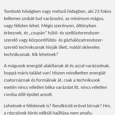
Tomboló hőségben vagy metsző hidegben, aki 23 fokos
kellemes szobát tud varázsolni, az minimum mágus,
vagy félisten lehet. Mégis szerényen, öltönyben
érkeznek, és „csupán” hűtő- és szellőzésrendszer-
szerelő vagy központifűtés- és gázhálózatrendszer-
szerelő technikusnak hívják őket, mától okleveles
technikusnak. Kik lehetnek?
A mágusok energiát alakítanak át és azzal varázsolnak,
hoppá máris találat van! Hiszen mindketten energiát
csatornáznak és formálnak át, csak a technikusok
esetén nincs véletlen béka varázslat itt, nincs véletlen
romba dőlt épület amott.
Lehetnek-e félistenek is? Rendkívüli erővel bírnak? Hm,
a rézcsövek törés nélküli hajlítása nem smafu.