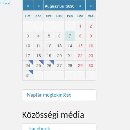
issza
«
«
»
»
Augusztus 2026
Hét
Ked
Sze
Csü
Pén
Szo
Vas
1
2
3
4
5
6
7
8
9
10
11
12
13
14
15
16
17
18
19
20
21
22
23
24
25
26
27
28
29
30
31
Naptár megtekintése
Közösségi média
Facebook