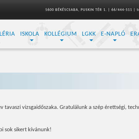
5600 BÉKÉSCSABA, PUSKIN TÉR 1.
|
66/444-511
|
t
LÉRIA
ISKOLA
KOLLÉGIUM
LGKK
E-NAPLÓ
ER
 tavaszi vizsgaidőszaka. Gratulálunk a szép érettségi, tech
i sok sikert kívánunk!