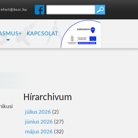
refort@bszc.hu
ASMUS+
KAPCSOLAT
Hírarchivum
nikusi
július 2026
(2)
június 2026
(27)
május 2026
(32)