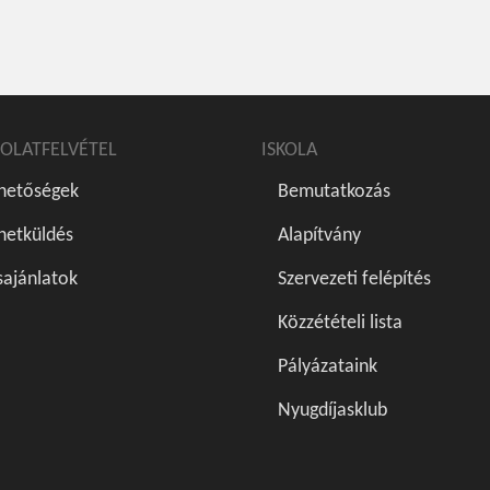
OLATFELVÉTEL
ISKOLA
rhetőségek
Bemutatkozás
netküldés
Alapítvány
sajánlatok
Szervezeti felépítés
Közzétételi lista
Pályázataink
Nyugdíjasklub