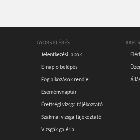
GYORS ELÉRÉS
KAPCS
Jelentkezési lapok
Elé
E-naplo belépés
Üze
Foglalkozások rendje
Állá
Eseménynaptár
Érettségi vizsga tájékoztató
Szakmai vizsga tájékoztató
Vizsgák galéria