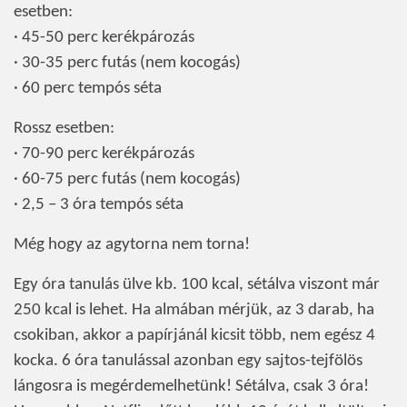
esetben:
· 45-50 perc kerékpározás
· 30-35 perc futás (nem kocogás)
· 60 perc tempós séta
Rossz esetben:
· 70-90 perc kerékpározás
· 60-75 perc futás (nem kocogás)
· 2,5 – 3 óra tempós séta
Még hogy az agytorna nem torna!
Egy óra tanulás ülve kb. 100 kcal, sétálva viszont már
250 kcal is lehet. Ha almában mérjük, az 3 darab, ha
csokiban, akkor a papírjánál kicsit több, nem egész 4
kocka. 6 óra tanulással azonban egy sajtos-tejfölös
lángosra is megérdemelhetünk! Sétálva, csak 3 óra!