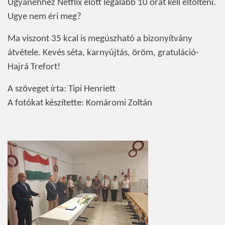
Ugyanehhez Netflix előtt legalább 10 órát kell eltölteni.
Ugye nem éri meg?
Ma viszont 35 kcal is megúszható a bizonyítvány
átvétele. Kevés séta, karnyújtás, öröm, gratuláció-
Hajrá Trefort!
A szöveget írta: Tipi Henriett
A fotókat készítette: Komáromi Zoltán