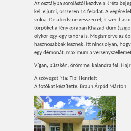
Az osztályba sorolástól kezdve a Kréta bej
kell eljutni, összesen 14 feladat. A végére le
volna. De a kedv ne vesszen el, hiszen hason
törpöket a fénykorában Khazad-dûm (szigorú
olykor egy-egy tanóra is. Megismerve az épü
hasznosabbak lesznek. Itt nincs olyan, hogy 
egy démonát, maximum a versenyszellemet.
Vígan, büszkén, örömmel kalandra fel! Hajrá
A szöveget írta: Tipi Henriett
A fotókat készítette: Braun Árpád Márton