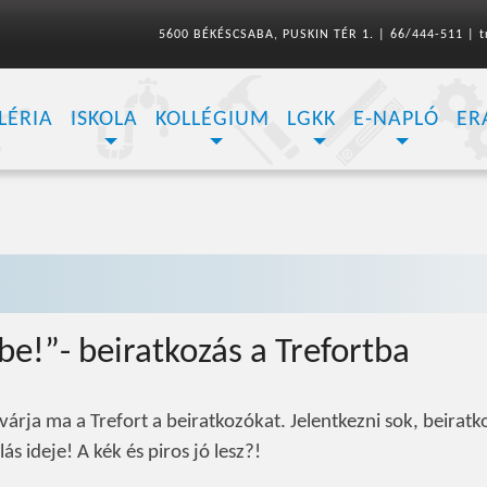
5600 BÉKÉSCSABA, PUSKIN TÉR 1.
|
66/444-511
|
t
LÉRIA
ISKOLA
KOLLÉGIUM
LGKK
E-NAPLÓ
ER
be!”- beiratkozás a Trefortba
várja ma a Trefort a beiratkozókat. Jelentkezni sok, beiratk
ás ideje! A kék és piros jó lesz?!