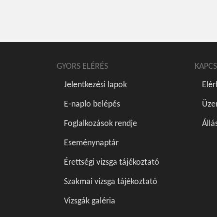
GYORS ELÉRÉS
KAPCS
Jelentkezési lapok
Elé
E-naplo belépés
Üze
Foglalkozások rendje
Állá
Eseménynaptár
Érettségi vizsga tájékoztató
Szakmai vizsga tájékoztató
Vizsgák galéria