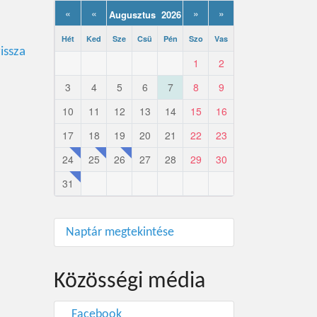
«
«
»
»
Augusztus 2026
Hét
Ked
Sze
Csü
Pén
Szo
Vas
issza
1
2
3
4
5
6
7
8
9
10
11
12
13
14
15
16
17
18
19
20
21
22
23
24
25
26
27
28
29
30
31
Naptár megtekintése
Közösségi média
Facebook