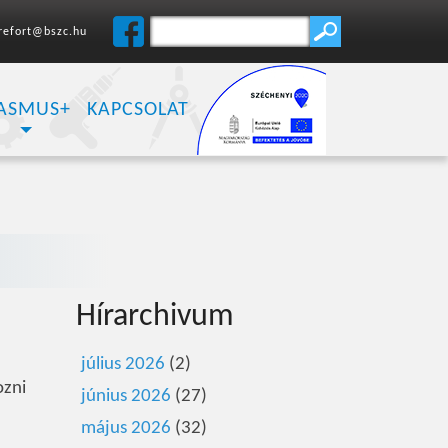
refort@bszc.hu
ASMUS+
KAPCSOLAT
Hírarchivum
július 2026
(2)
ozni
június 2026
(27)
május 2026
(32)