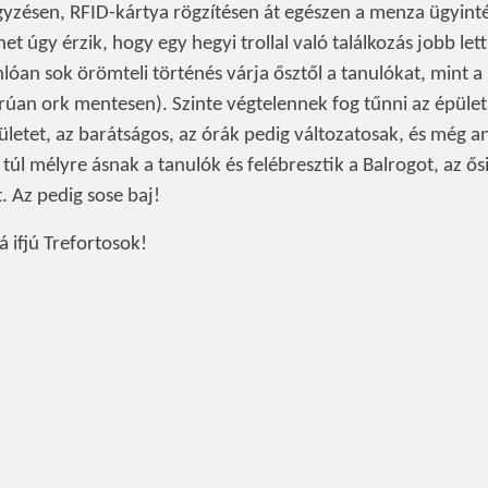
egyzésen, RFID-kártya rögzítésen át egészen a menza ügyint
het úgy érzik, hogy egy hegyi trollal való találkozás jobb lett
lóan sok örömteli történés várja ősztől a tanulókat, mint a
an ork mentesen). Szinte végtelennek fog tűnni az épület
letet, az barátságos, az órák pedig változatosak, és még an
túl mélyre ásnak a tanulók és felébresztik a Balrogot, az ősi
 Az pedig sose baj!
 ifjú Trefortosok!