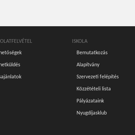
OLATFELVÉTEL
ISKOLA
rhetőségek
Bemutatkozás
netküldés
Alapítvány
sajánlatok
Szervezeti felépítés
Közzétételi lista
Pályázataink
Nyugdíjasklub