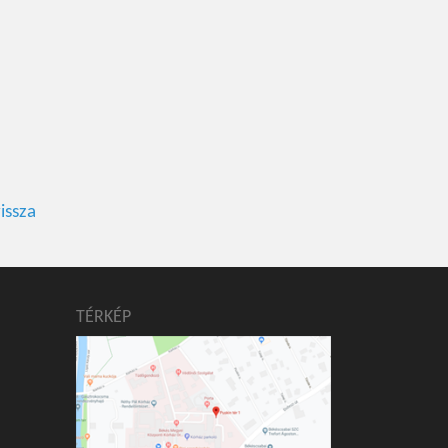
issza
TÉRKÉP