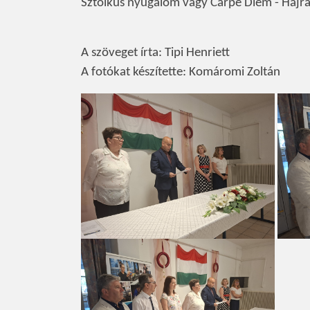
Sztoikus nyugalom vagy Carpe Diem - Hajrá
A szöveget írta: Tipi Henriett
A fotókat készítette: Komáromi Zoltán