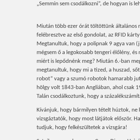
„Semmin sem csodálkozni”, de hogyan is le
Miután több ezer órát töltöttünk általános
felébresztve az első gondolat, az RFID kárt
Megtanultuk, hogy a polipnak 9 agya van (
mégsem ő a legokosabb tengeri élőlény, és 
miért is lepődnénk meg? Miután 6.-ban meg
megtanultuk, hogy mi a tized, a huszad, sőt 
robot” vagy a szumó robotok hamarabb jut
hölgy volt 1843-ban Angliában, ahol csak 
Talán csodálkoztunk, hogy a százalékszámít
Kívánjuk, hogy bármilyen tételt húztok, ne
vizsgáztatók, hogy most látjátok először. 
tudjuk, hogy felkészültetek a vizsgára!