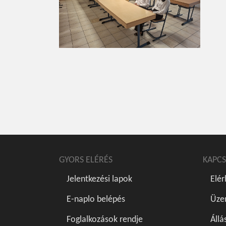
GYORS ELÉRÉS
KAPCS
Jelentkezési lapok
Elé
E-naplo belépés
Üze
Foglalkozások rendje
Állá