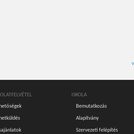
v
OLATFELVÉTEL
ISKOLA
rhetőségek
Bemutatkozás
netküldés
Alapítvány
sajánlatok
Szervezeti felépítés