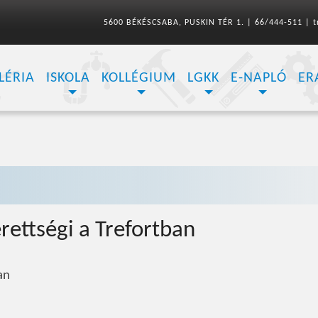
5600 BÉKÉSCSABA, PUSKIN TÉR 1.
|
66/444-511
|
t
LÉRIA
ISKOLA
KOLLÉGIUM
LGKK
E-NAPLÓ
ER
érettségi a Trefortban
an