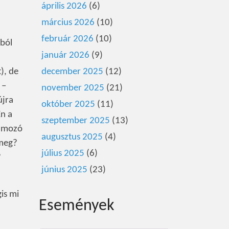
április 2026
(6)
március 2026
(10)
február 2026
(10)
kból
január 2026
(9)
), de
december 2025
(12)
 –
november 2025
(21)
újra
október 2025
(11)
Én a
szeptember 2025
(13)
ramozó
augusztus 2025
(4)
 meg?
július 2025
(6)
?
június 2025
(23)
is mi
Események