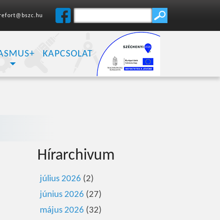
refort@bszc.hu
ASMUS+
KAPCSOLAT
Hírarchivum
július 2026
(2)
június 2026
(27)
május 2026
(32)