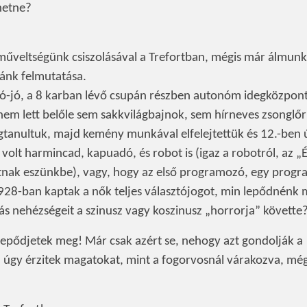
hetne?
 műveltségünk csiszolásával a Trefortban, mégis már álmun
yánk felmutatása.
jó-jó, a 8 karban lévő csupán részben autonóm idegközpont
nem lett belőle sem sakkvilágbajnok, sem hírneves zsonglőr
tanultuk, majd kemény munkával elfelejtettük és 12.-ben 
volt harmincad, kapuadó, és robot is (igaz a robotról, az „
nak eszünkbe), vagy, hogy az első programozó, egy prog
1928-ban kaptak a nők teljes választójogot, min lepődnénk
ás nehézségeit a szinusz vagy koszinusz „horrorja” követte
 lepődjetek meg! Már csak azért se, nehogy azt gondolják a
Ha úgy érzitek magatokat, mint a fogorvosnál várakozva, még