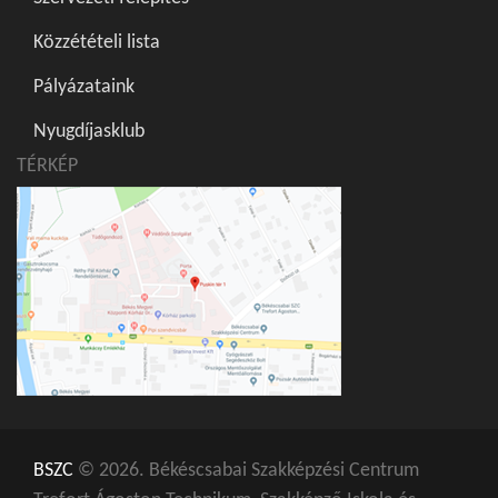
Közzétételi lista
Pályázataink
Nyugdíjasklub
TÉRKÉP
BSZC
© 2026. Békéscsabai Szakképzési Centrum