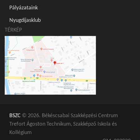
Pályázataink
Nyugdíjasklub
TÉRKÉP
BSZC
© 2026. Békéscsabai Szakképzési Centrum
Trefort Ágoston Technikum, Szakképző Iskola és
Kollégium