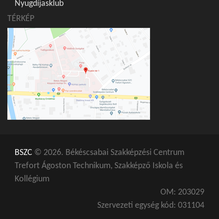
Nyugdíjasklub
TÉRKÉP
BSZC
© 2026. Békéscsabai Szakképzési Centrum
Trefort Ágoston Technikum, Szakképző Iskola és
Kollégium
OM: 203029
Szervezeti egység kód: 031104