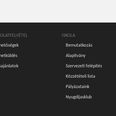
OLATFELVÉTEL
ISKOLA
rhetőségek
Bemutatkozás
netküldés
Alapítvány
sajánlatok
Szervezeti felépítés
Közzétételi lista
Pályázataink
Nyugdíjasklub