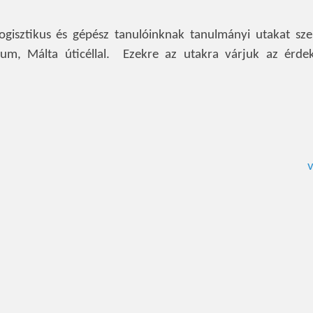
ogisztikus és gépész tanulóinknak tanulmányi utakat sze
ium, Málta úticéllal. Ezekre az utakra várjuk az érde
v