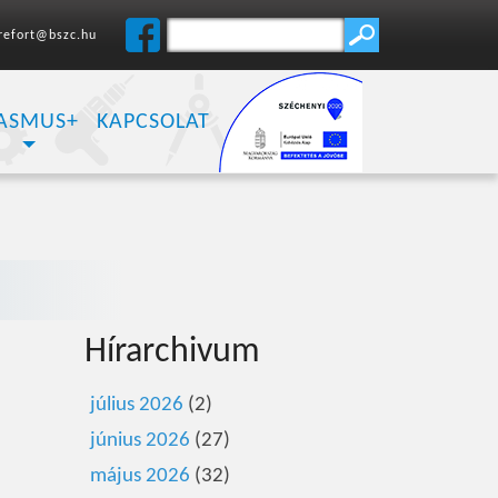
refort@bszc.hu
ASMUS+
KAPCSOLAT
Hírarchivum
július 2026
(2)
június 2026
(27)
május 2026
(32)