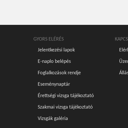
GYORS ELÉRÉS
KAPCS
Jelentkezési lapok
Elé
E-naplo belépés
Üze
Foglalkozások rendje
Állá
Eseménynaptár
Érettségi vizsga tájékoztató
Szakmai vizsga tájékoztató
Vizsgák galéria