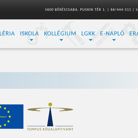
5600 BÉKÉSCSABA, PUSKIN TÉR 1.
|
66/444-511
|
t
LÉRIA
ISKOLA
KOLLÉGIUM
LGKK
E-NAPLÓ
ER