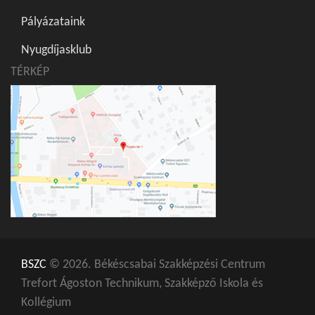
Pályázataink
Nyugdíjasklub
TÉRKÉP
BSZC
© 2026. Békéscsabai Szakképzési Centrum
Trefort Ágoston Technikum, Szakképző Iskola és
Kollégium