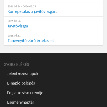
2026.08.24 - 2026.08.25
Korrepetálás a javítóvizsgára
2026.08.26
Javítóvizsga
2026.08.31
Tanévnyitó-záró értekezlet
GYORS ELÉRÉS
Jelentkezési lapok
E-naplo belépés
Foglalkozások rendje
Eseménynaptár