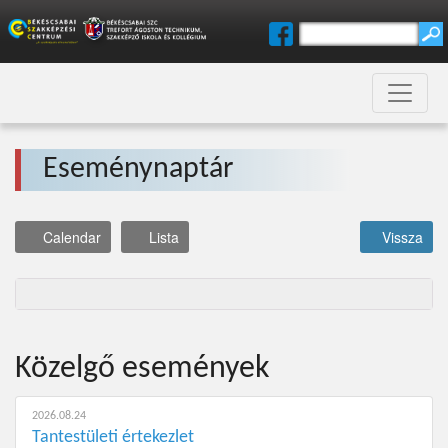
Eseménynaptár
Calendar
Lista
Vissza
Közelgő események
2026.08.24
Tantestületi értekezlet