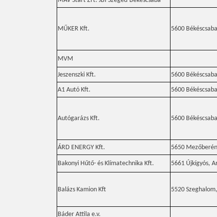
MÁV Start Zrt. JBI Szeged-Békéscsaba
MŰKER Kft.
5600 Békéscsaba,
MVM
Jeszenszki Kft.
5600 Békéscsaba,
A1 Autó Kft.
5600 Békéscsaba,
Autógarázs Kft.
5600 Békéscsaba,
ÁRD ENERGY Kft.
5650 Mezőberény,
Bakonyi Hűtő- és Klímatechnika Kft.
5661 Újkígyós, Ar
Balázs Kamion Kft
5520 Szeghalom, 
Báder Attila e.v.