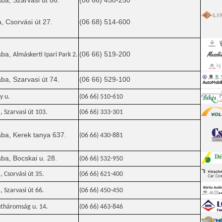
a, Szarvasi út 86.
(06 66) 450-250
 Csorvási út 27.
(06 68) 514-600
aba,
(06 66) 519-200
Almáskerti Ipari Park 2.
a, Szarvasi út 74.
(06 66) 529-100
y u.
(06 66) 510-610
 Szarvasi út 103.
(06 66) 333-301
ba, Kerek tanya 637.
(06 66) 430-881
a, Bocskai u. 28.
(06 66) 532-950
 Csorvási út 35.
(06 66) 621-400
 Szarvasi út 66.
(06 66) 450-450
ntháromság u. 14.
(06 66) 463-846