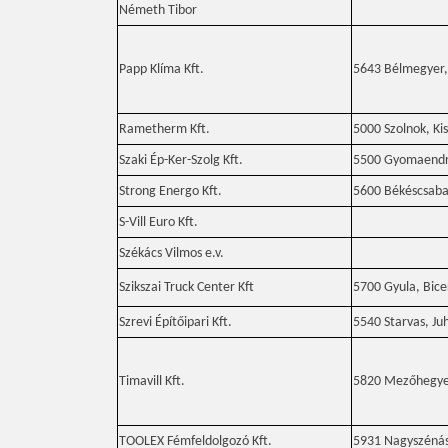
Németh Tibor
Papp Klíma Kft.
5643 Bélmegyer, 
Rametherm Kft.
5000 Szolnok, Ki
Szaki Ép-Ker-Szolg Kft.
5500 Gyomaendrő
Strong Energo Kft.
5600 Békéscsaba,
S-Vill Euro Kft.
Székács Vilmos e.v.
Szikszai Truck Center Kft
5700 Gyula, Bice
Szrevi Építőipari Kft.
5540 Starvas, Juh
Timavill Kft.
5820 Mezőhegyes
TOOLEX Fémfeldolgozó Kft.
5931 Nagyszénás,