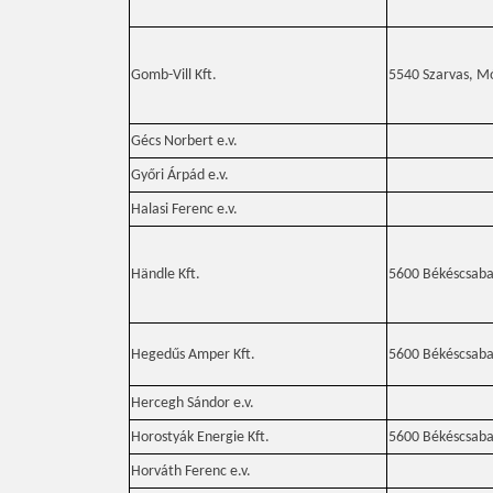
Gomb-Vill Kft.
5540 Szarvas, Mó
Gécs Norbert e.v.
Győri Árpád e.v.
Halasi Ferenc e.v.
Händle Kft.
5600 Békéscsaba,
Hegedűs Amper Kft.
5600 Békéscsaba,
Hercegh Sándor e.v.
Horostyák Energie Kft.
5600 Békéscsaba,
Horváth Ferenc e.v.