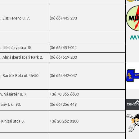
 Lisz Ferenc u. 7.
(06 66) 445-293
 Illésházy utca 18.
(06 66) 451-011
 Almáskerti Ipari Park 2.
(06 66) 519-200
 Bartók Béla út 46-50.
(06 66) 442-047
 Vásártér u. 7.
+36 70 365-6609
any J. u. 93.
(06 66) 256 449
Kinizsi utca 3.
+36 20 262 0100