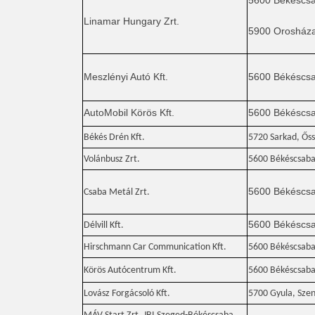
5600 Békéscsab
Linamar Hungary Zrt.
5900 Orosháza,
Meszlényi Autó Kft.
5600 Békéscs
AutoMobil Körös Kft.
5600 Békéscsab
Békés Drén Kft.
5720 Sarkad, Őss
Volánbusz Zrt.
5600 Békéscsaba,
5600 Békéscsa
Csaba Metál Zrt.
5600 Békéscsab
Délvill Kft.
Hirschmann Car Communication Kft.
5600 Békéscsaba,
Körös Autócentrum Kft.
5600 Békéscsaba,
Lovász Forgácsoló Kft.
5700 Gyula, Sze