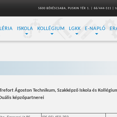
5600 BÉKÉSCSABA, PUSKIN TÉR 1.
|
66/444-511
|
t
LÉRIA
ISKOLA
KOLLÉGIUM
LGKK
E-NAPLÓ
ER
refort Ágoston Technikum, Szakképző Iskola és Kollégiu
Duális képzőpartnerei