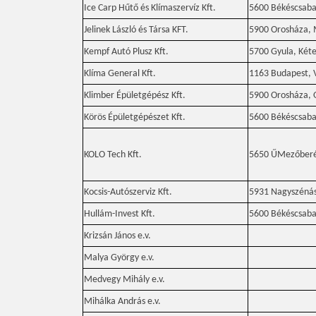
Ice Carp Hűtő és Klímaszervíz Kft.
5600 Békéscsaba 
Jelinek László és Társa KFT.
5900 Orosháza, 
Kempf Autó Plusz Kft.
5700 Gyula, Kéte
Klíma General Kft.
1163 Budapest, V
Klimber Épületgépész Kft.
5900 Orosháza, O
Körös Épületgépészet Kft.
5600 Békéscsaba,
KOLO Tech Kft.
5650 ŰMezőberén
Kocsis-Autószerviz Kft.
5931 Nagyszénás,
Hullám-Invest Kft.
5600 Békéscsaba,
Krizsán János e.v.
Malya György e.v.
Medvegy Mihály e.v.
Mihálka András e.v.