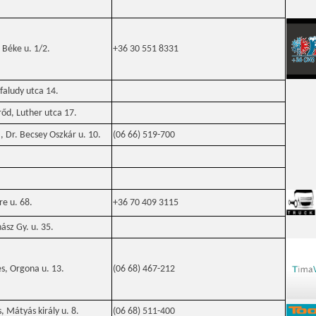
Béke u. 1/2.
+36 30 551 8331
sfaludy utca 14.
d, Luther utca 17.
 Dr. Becsey Oszkár u. 10.
(06 66) 519-700
re u. 68.
+36 70 409 3115
ász Gy. u. 35.
, Orgona u. 13.
(06 68) 467-212
 Mátyás király u. 8.
(06 68) 511-400