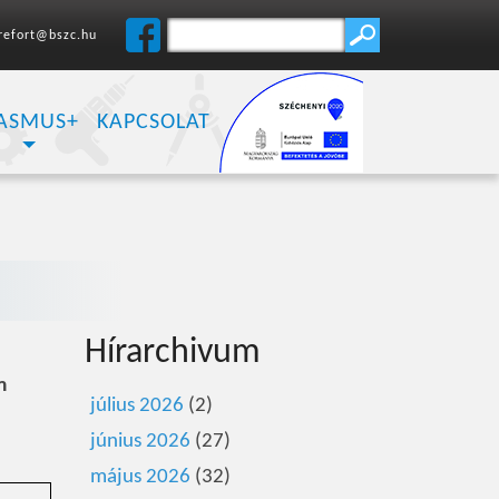
refort@bszc.hu
ASMUS+
KAPCSOLAT
Hírarchivum
m
július 2026
(2)
június 2026
(27)
május 2026
(32)