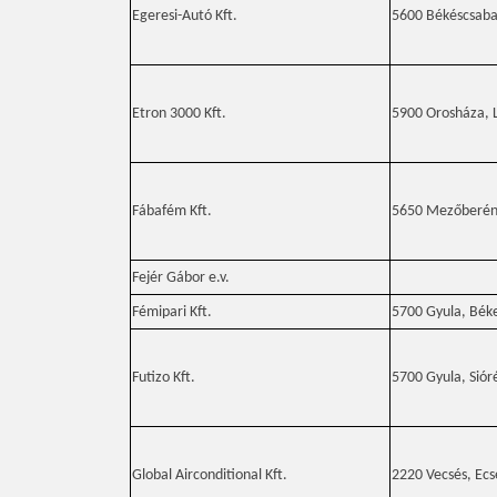
Egeresi-Autó Kft.
5600 Békéscsaba, 
Etron 3000 Kft.
5900 Orosháza, L
Fábafém Kft.
5650 Mezőberény
Fejér Gábor e.v.
Fémipari Kft.
5700 Gyula, Béke
Futizo Kft.
5700 Gyula, Siór
Global Airconditional Kft.
2220 Vecsés, Ecse