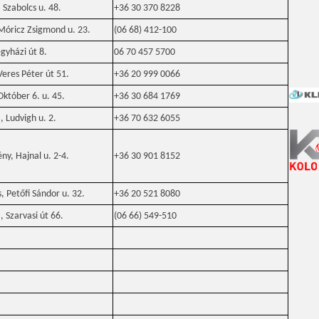
Szabolcs u. 48.
+36 30 370 8228
Móricz Zsigmond u. 23.
(06 68) 412-100
gyházi út 8.
06 70 457 5700
eres Péter út 51.
+36 20 999 0066
któber 6. u. 45.
+36 30 684 1769
 Ludvigh u. 2.
+36 70 632 6055
y, Hajnal u. 2-4.
+36 30 901 8152
 Petőfi Sándor u. 32.
+36 20 521 8080
 Szarvasi út 66.
(06 66) 549-510