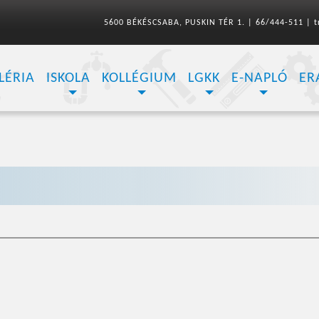
5600 BÉKÉSCSABA, PUSKIN TÉR 1.
|
66/444-511
|
t
LÉRIA
ISKOLA
KOLLÉGIUM
LGKK
E-NAPLÓ
ER