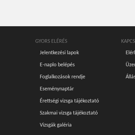
GYORS ELÉRÉS
KAPCS
Jelentkezési lapok
Elé
E-naplo belépés
Üze
Foglalkozások rendje
Állá
Eseménynaptár
Érettségi vizsga tájékoztató
Szakmai vizsga tájékoztató
Vizsgák galéria