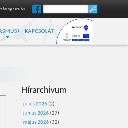
refort@bszc.hu
ASMUS+
KAPCSOLAT
Hírarchivum
július 2026
(2)
június 2026
(27)
május 2026
(32)