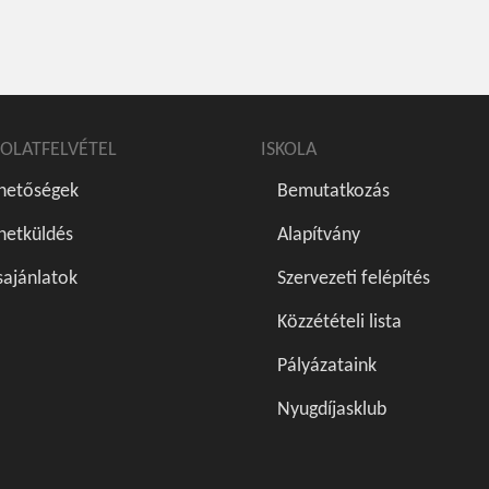
OLATFELVÉTEL
ISKOLA
rhetőségek
Bemutatkozás
netküldés
Alapítvány
sajánlatok
Szervezeti felépítés
Közzétételi lista
Pályázataink
Nyugdíjasklub