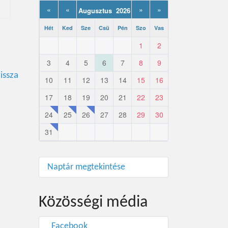
«
«
»
»
Augusztus 2026
Hét
Ked
Sze
Csü
Pén
Szo
Vas
1
2
3
4
5
6
7
8
9
issza
10
11
12
13
14
15
16
17
18
19
20
21
22
23
24
25
26
27
28
29
30
31
Naptár megtekintése
Közösségi média
Facebook