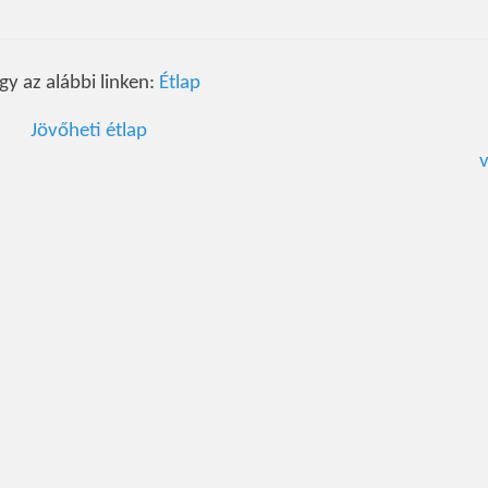
gy az alábbi linken:
Étlap
Jövőheti étlap
v