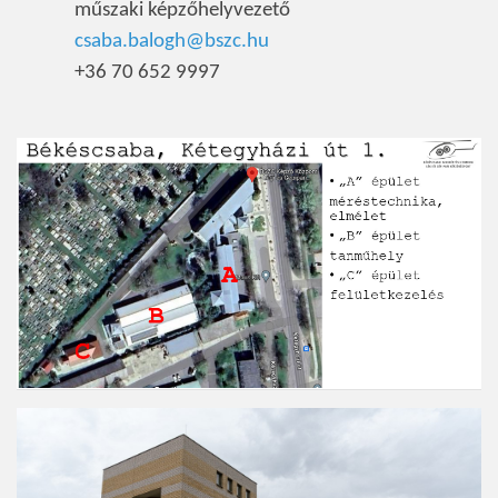
műszaki képzőhelyvezető
csaba.balogh@bszc.hu
+36 70 652 9997