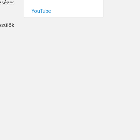
zséges
YouTube
szülők