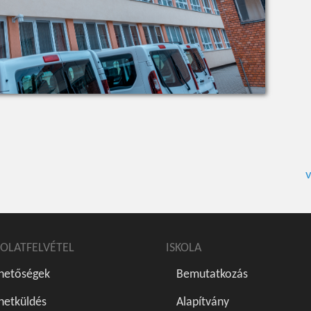
v
OLATFELVÉTEL
ISKOLA
rhetőségek
Bemutatkozás
netküldés
Alapítvány