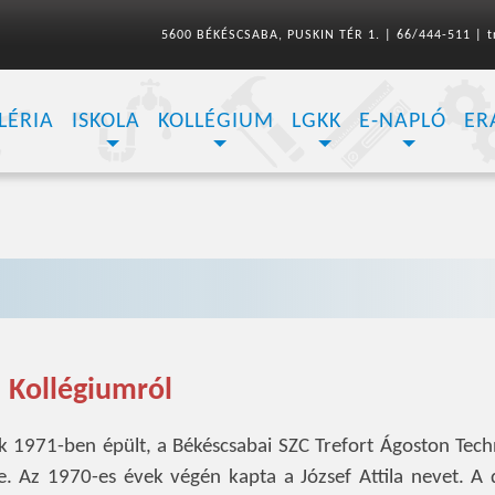
5600 BÉKÉSCSABA, PUSKIN TÉR 1.
|
66/444-511
|
t
LÉRIA
ISKOLA
KOLLÉGIUM
LGKK
E-NAPLÓ
ER
Kollégiumról
nk 1971-ben épült, a Békéscsabai SZC Trefort Ágoston Tec
e. Az 1970-es évek végén kapta a József Attila nevet. A 