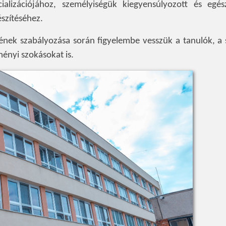
ializációjához, személyiségük kiegyensúlyozott és egés
észítéséhez.
ének szabályozása során figyelembe vesszük a tanulók, a 
zményi szokásokat is.