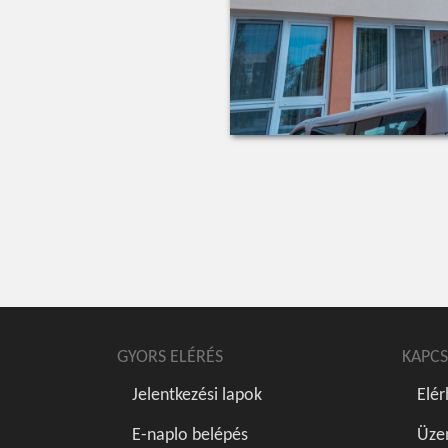
GYORS ELÉRÉS
KAPCS
Jelentkezési lapok
Elé
E-naplo belépés
Üze