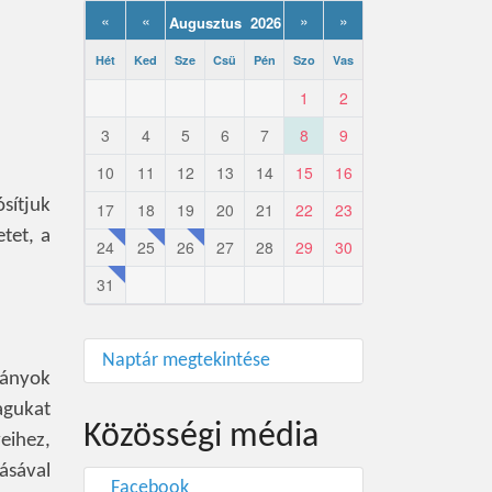
«
«
»
»
Augusztus 2026
Hét
Ked
Sze
Csü
Pén
Szo
Vas
1
2
3
4
5
6
7
8
9
10
11
12
13
14
15
16
sítjuk
17
18
19
20
21
22
23
tet, a
24
25
26
27
28
29
30
31
Naptár megtekintése
rányok
agukat
Közösségi média
eihez,
lásával
Facebook