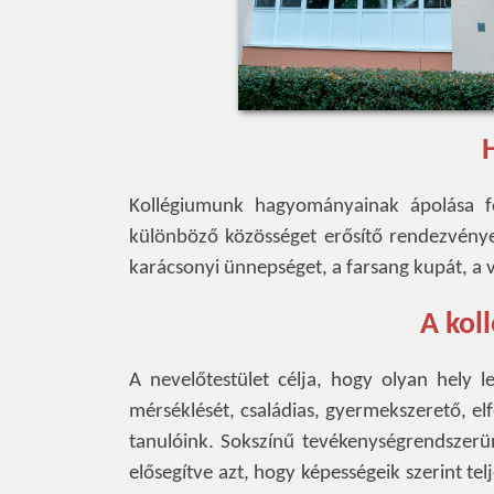
Kollégiumunk hagyományainak ápolása f
különböző közösséget erősítő rendezvényei
karácsonyi ünnepséget, a farsang kupát, a 
A kol
A nevelőtestület célja, hogy olyan hely 
mérséklését, családias, gyermekszerető, e
tanulóink. Sokszínű tevékenységrendszerün
elősegítve azt, hogy képességeik szerint te