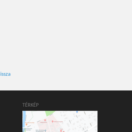
issza
TÉRKÉP