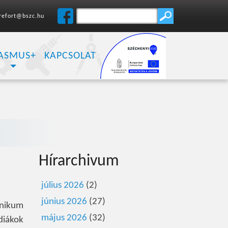
refort@bszc.hu
ASMUS+
KAPCSOLAT
Hírarchivum
július 2026
(2)
június 2026
(27)
hnikum
május 2026
(32)
diákok