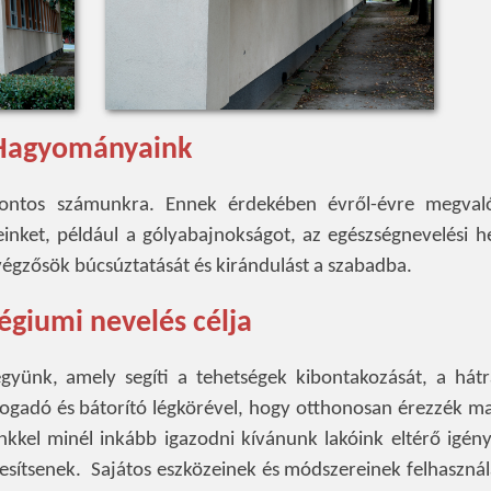
Hagyományaink
ontos számunkra. Ennek érdekében évről-évre megvaló
nket, például a gólyabajnokságot, az egészségnevelési he
végzősök búcsúztatását és kirándulást a szabadba.
légiumi nevelés célja
legyünk, amely segíti a tehetségek kibontakozását, a hát
lfogadó és bátorító légkörével, hogy otthonosan érezzék m
kkel minél inkább igazodni kívánunk lakóink eltérő igény
ljesítsenek. Sajátos eszközeinek és módszereinek felhaszná