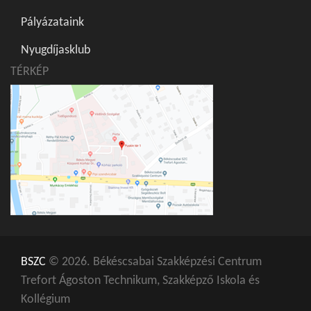
Pályázataink
Nyugdíjasklub
TÉRKÉP
BSZC
© 2026. Békéscsabai Szakképzési Centrum
Trefort Ágoston Technikum, Szakképző Iskola és
Kollégium