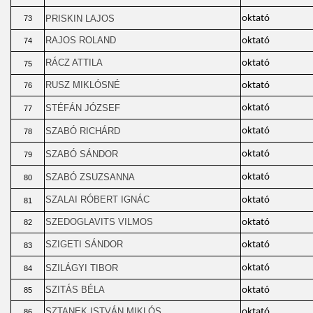
PRISKIN LAJOS
oktató
73
RAJOS ROLAND
oktató
74
RÁCZ ATTILA
oktató
75
RUSZ MIKLÓSNÉ
oktató
76
STÉFÁN JÓZSEF
oktató
77
SZABÓ RICHÁRD
oktató
78
SZABÓ SÁNDOR
oktató
79
SZABÓ ZSUZSANNA
oktató
80
SZALAI RÓBERT IGNÁC
oktató
81
SZEDOGLAVITS VILMOS
oktató
82
SZIGETI SÁNDOR
oktató
83
SZILÁGYI TIBOR
oktató
84
SZITÁS BÉLA
oktató
85
SZTANEK ISTVÁN MIKLÓS
oktató
86