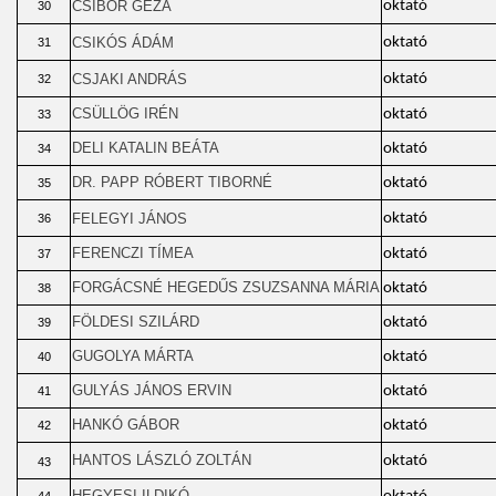
CSIBOR GÉZA
oktató
30
CSIKÓS ÁDÁM
oktató
31
CSJAKI ANDRÁS
oktató
32
CSÜLLÖG IRÉN
oktató
33
DELI KATALIN BEÁTA
oktató
34
DR. PAPP RÓBERT TIBORNÉ
oktató
35
FELEGYI JÁNOS
oktató
36
FERENCZI TÍMEA
oktató
37
FORGÁCSNÉ HEGEDŰS ZSUZSANNA MÁRIA
oktató
38
FÖLDESI SZILÁRD
oktató
39
GUGOLYA MÁRTA
oktató
40
GULYÁS JÁNOS ERVIN
oktató
41
HANKÓ GÁBOR
oktató
42
HANTOS LÁSZLÓ ZOLTÁN
oktató
43
HEGYESI ILDIKÓ