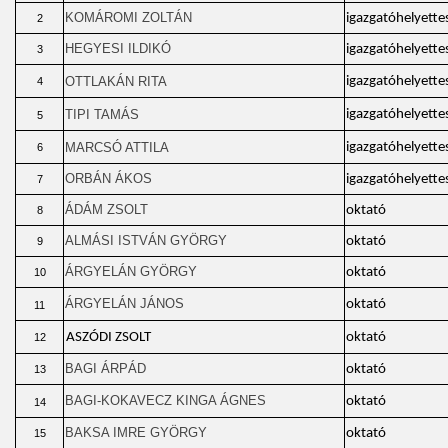
KOMÁROMI ZOLTÁN
igazgatóhelyette
2
HEGYESI ILDIKÓ
igazgatóhelyette
3
OTTLAKÁN RITA
igazgatóhelyette
4
TIPI TAMÁS
igazgatóhelyette
5
MARCSÓ ATTILA
igazgatóhelyette
6
ORBÁN ÁKOS
igazgatóhelyette
7
ÁDÁM ZSOLT
oktató
8
ALMÁSI ISTVÁN GYÖRGY
oktató
9
ÁRGYELÁN GYÖRGY
oktató
10
ÁRGYELÁN JÁNOS
oktató
11
ASZÓDI ZSOLT
oktató
12
BAGI ÁRPÁD
oktató
13
BAGI-KOKAVECZ KINGA ÁGNES
oktató
14
BAKSA IMRE GYÖRGY
oktató
15