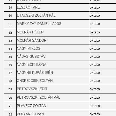
LESZKÓ IMRE
oktató
59
LITAUSZKI ZOLTÁN PÁL
oktató
60
MÁRKY-ZAY DÁNIEL LAJOS
oktató
61
MOLNÁR PÉTER
oktató
62
MOLNÁR SÁNDOR
oktató
63
NAGY MIKLÓS
oktató
64
NÁDAS GUSZTÁV
oktató
65
NAGY EDIT ILONA
oktató
66
NAGYNÉ KUPÁS IRÉN
oktató
67
ONDREJCSIK ZOLTÁN
oktató
68
PETROVSZKI EDIT
oktató
69
PETROVSZKI ZOLTÁN PÁL
oktató
70
PLAVECZ ZOLTÁN
oktató
71
POLYÁK ISTVÁN
oktató
72