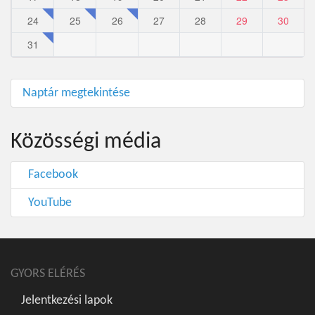
24
25
26
27
28
29
30
31
Naptár megtekintése
Közösségi média
Facebook
YouTube
GYORS ELÉRÉS
Jelentkezési lapok