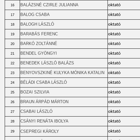
BALÁZSNÉ CZIRLE JULIANNA
oktató
16
BALOG CSABA
oktató
17
BALOGH LÁSZLÓ
oktató
18
BARABÁS FERENC
oktató
19
BARKÓ ZOLTÁNNÉ
oktató
20
BENDEL GYÖNGYI
oktató
21
BENEDEK LÁSZLÓ BALÁZS
oktató
22
BENYOVSZKINÉ KULYKA MÓNIKA KATALIN
oktató
23
BÉLÁDI CSABA LÁSZLÓ
oktató
24
BOZAI SZILVIA
oktató
25
BRAUN ÁRPÁD MÁRTON
oktató
26
CSABAI LÁSZLÓ
oktató
27
CSÁNYI RENÁTA IBOLYA
oktató
28
CSEPREGI KÁROLY
oktató
29