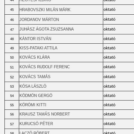
oktató
44
HRABOVSZKI MILÁN MÁRK
oktató
45
JORDANOV MÁRTON
oktató
46
JUHÁSZ ÁGOTA ZSUZSANNA
oktató
47
KÁNTOR ISTVÁN
oktató
48
KISS-PATAKI ATTILA
oktató
49
KOVÁCS KLÁRA
oktató
50
KOVÁCS RUDOLF FERENC
oktató
51
KOVÁCS TAMÁS
oktató
52
KÓSA LÁSZLÓ
oktató
53
KÖDMÖN GERGÖ
oktató
54
KÖRÖMI KITTI
oktató
55
KRAUSZ TAMÁS NORBERT
oktató
56
KURUCSÓ PÉTER
oktató
57
LACZÓ RÓBERT
oktató
58