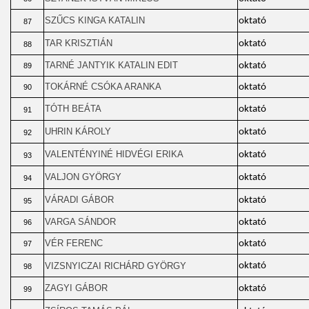
SZŰCS KINGA KATALIN
oktató
87
TAR KRISZTIÁN
oktató
88
TARNÉ JANTYIK KATALIN EDIT
oktató
89
TOKÁRNÉ CSÓKA ARANKA
oktató
90
TÓTH BEÁTA
oktató
91
UHRIN KÁROLY
oktató
92
VALENTÉNYINÉ HIDVÉGI ERIKA
oktató
93
VALJON GYÖRGY
oktató
94
VÁRADI GÁBOR
oktató
95
VARGA SÁNDOR
oktató
96
VÉR FERENC
oktató
97
VIZSNYICZAI RICHÁRD GYÖRGY
oktató
98
ZAGYI GÁBOR
oktató
99