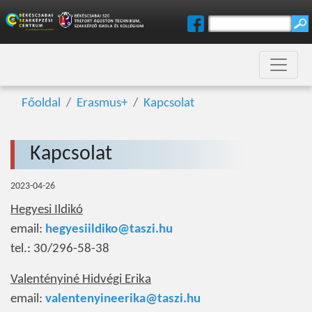
Főoldal
Erasmus+
Kapcsolat
Kapcsolat
2023-04-26
Hegyesi Ildikó
email:
hegyesiildiko@taszi.hu
tel.: 30/296-58-38
Valentényiné Hidvégi Erika
email:
valentenyineerika@taszi.hu