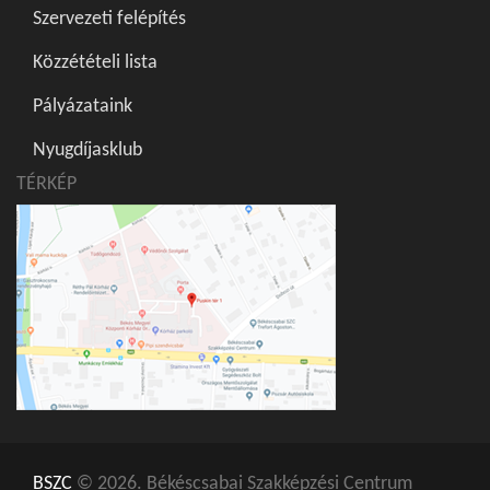
Szervezeti felépítés
Közzétételi lista
Pályázataink
Nyugdíjasklub
TÉRKÉP
BSZC
© 2026. Békéscsabai Szakképzési Centrum