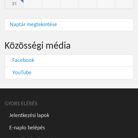
31
Naptár megtekintése
Közösségi média
Facebook
YouTube
GYORS ELÉRÉS
Jelentkezési lapok
E-naplo belépés