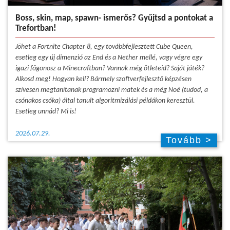
Boss, skin, map, spawn- ismerős? Gyűjtsd a pontokat a
Trefortban!
Jöhet a Fortnite Chapter 8, egy továbbfejlesztett Cube Queen,
esetleg egy új dimenzió az End és a Nether mellé, vagy végre egy
igazi főgonosz a Minecraftban? Vannak még ötleteid? Saját játék?
Alkosd meg! Hogyan kell? Bármely szoftverfejlesztő képzésen
szívesen megtanítanak programozni matek és a még Noé (tudod, a
csónakos csóka) által tanult algoritmizálási példákon keresztül.
Esetleg unnád? Mi is!
2026.07.29.
Tovább >