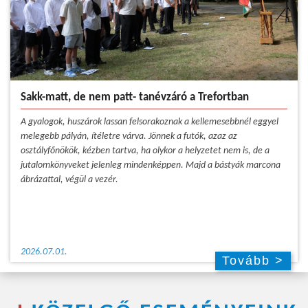
Sakk-matt, de nem patt- tanévzáró a Trefortban
A gyalogok, huszárok lassan felsorakoznak a kellemesebbnél eggyel
melegebb pályán, ítéletre várva. Jönnek a futók, azaz az
osztályfőnökök, kézben tartva, ha olykor a helyzetet nem is, de a
jutalomkönyveket jelenleg mindenképpen. Majd a bástyák marcona
ábrázattal, végül a vezér.
2026.07.01.
Tovább >