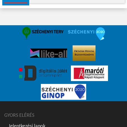
GYORS ELÉRÉS
Jelentkezési lapok