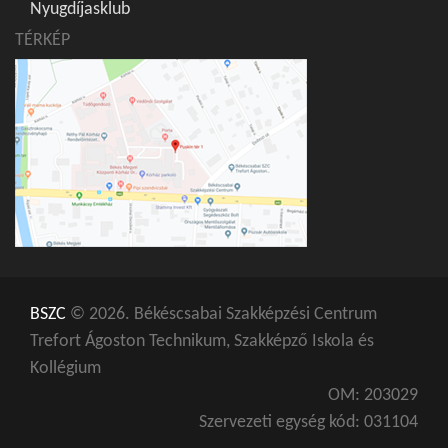
Nyugdíjasklub
TÉRKÉP
BSZC
© 2026. Békéscsabai Szakképzési Centrum
Trefort Ágoston Technikum, Szakképző Iskola és
Kollégium
OM: 203029
Szervezeti egység kód: 031104