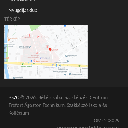
Nyugdíjasklub
TÉRKÉP
BSZC
© 2026. Békéscsabai Szakképzési Centrum
Trefort Ágoston Technikum, Szakképző Iskola és
Kollégium
OM: 203029