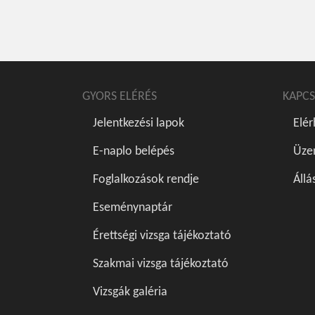
GYORS ELÉRÉS
KAPCS
Jelentkezési lapok
Elé
E-naplo belépés
Üze
Foglalkozások rendje
Állá
Eseménynaptár
Érettségi vizsga tájékoztató
Szakmai vizsga tájékoztató
Vizsgák galéria