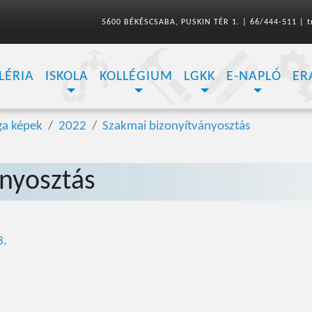
5600 BÉKÉSCSABA, PUSKIN TÉR 1.
|
66/444-511
|
t
LÉRIA
ISKOLA
KOLLÉGIUM
LGKK
E-NAPLÓ
ER
ga képek
2022
Szakmai bizonyítványosztás
ányosztás
3.