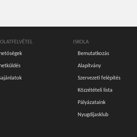
OLATFELVÉTEL
ISKOLA
rhetőségek
Bemutatkozás
netküldés
Alapítvány
sajánlatok
Szervezeti felépítés
Közzétételi lista
Pályázataink
Nyugdíjasklub