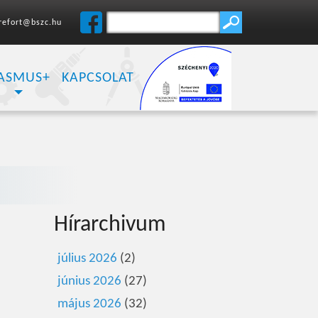
refort@bszc.hu
ASMUS+
KAPCSOLAT
Hírarchivum
július 2026
(2)
június 2026
(27)
május 2026
(32)