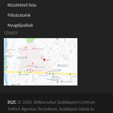
Közzétételi lista
Pályázataink
Nyugdíjasklub
TÉRKÉP
BSZC
© 2026. Békéscsabai Szakképzési Centrum
Trefort Ágoston Technikum, Szakképző Iskola és