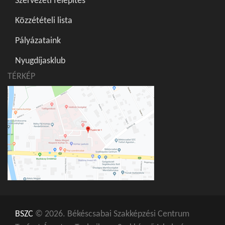
Szervezeti felépítés
Közzétételi lista
Pályázataink
Nyugdíjasklub
TÉRKÉP
BSZC
© 2026. Békéscsabai Szakképzési Centrum