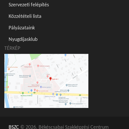
Szervezeti felépítés
Közzétételi lista
Pályázataink
Nyugdíjasklub
TÉRKÉP
BSZC
© 2026. Békéscsabai Szakképzési Centrum