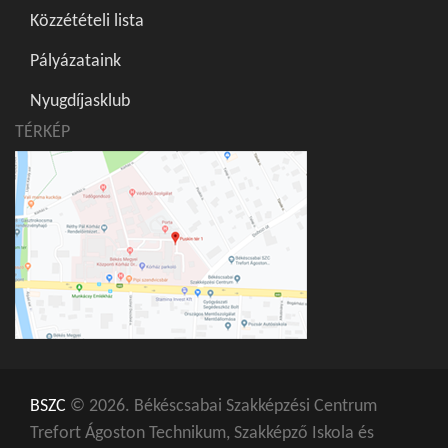
Közzétételi lista
Pályázataink
Nyugdíjasklub
TÉRKÉP
BSZC
© 2026. Békéscsabai Szakképzési Centrum
Trefort Ágoston Technikum, Szakképző Iskola és