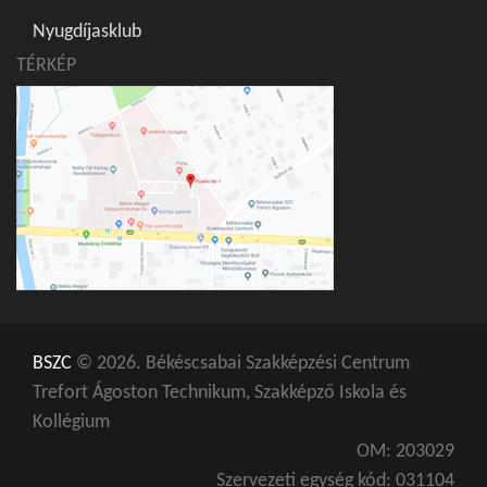
Nyugdíjasklub
TÉRKÉP
BSZC
© 2026. Békéscsabai Szakképzési Centrum
Trefort Ágoston Technikum, Szakképző Iskola és
Kollégium
OM: 203029
Szervezeti egység kód: 031104