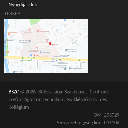
Nyugdíjasklub
TÉRKÉP
BSZC
© 2026. Békéscsabai Szakképzési Centrum
Trefort Ágoston Technikum, Szakképző Iskola és
Kollégium
OM: 203029
Szervezeti egység kód: 031104