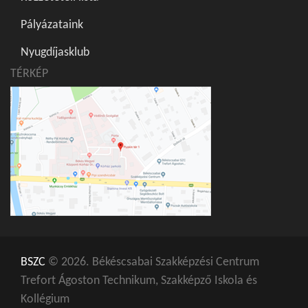
Pályázataink
Nyugdíjasklub
TÉRKÉP
BSZC
© 2026. Békéscsabai Szakképzési Centrum
Trefort Ágoston Technikum, Szakképző Iskola és
Kollégium