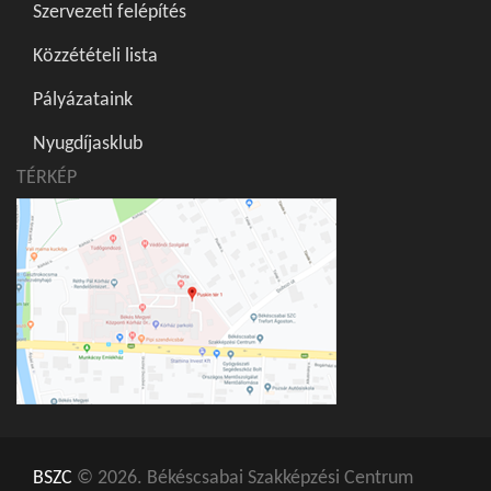
Szervezeti felépítés
Közzétételi lista
Pályázataink
Nyugdíjasklub
TÉRKÉP
BSZC
© 2026. Békéscsabai Szakképzési Centrum