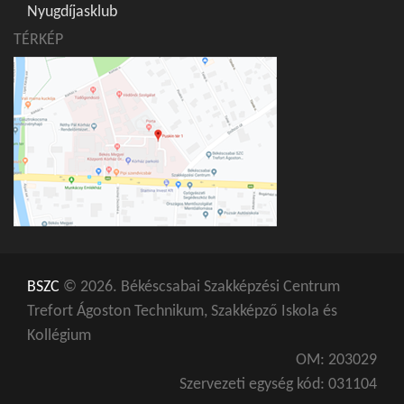
Nyugdíjasklub
TÉRKÉP
BSZC
© 2026. Békéscsabai Szakképzési Centrum
Trefort Ágoston Technikum, Szakképző Iskola és
Kollégium
OM: 203029
Szervezeti egység kód: 031104